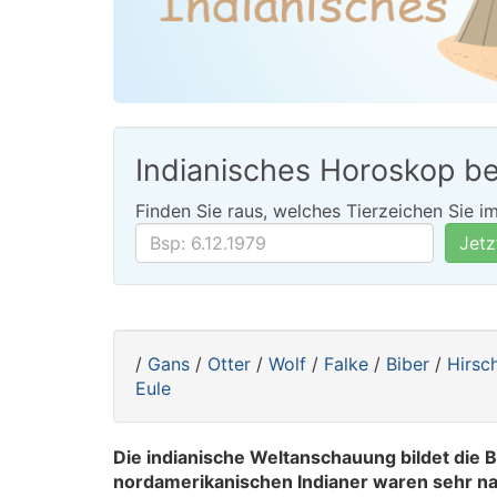
Indianisches Horoskop b
Finden Sie raus, welches Tierzeichen Sie i
Geburtsdatum
Jetz
/
Gans
/
Otter
/
Wolf
/
Falke
/
Biber
/
Hirsc
Eule
Die indianische Weltanschauung bildet die B
nordamerikanischen Indianer waren sehr na