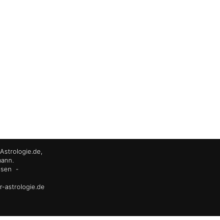
Astrologie.de,
mann.
ssen
-
r-astrologie.de