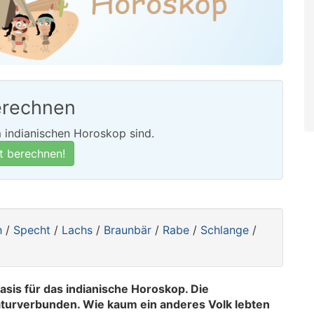
erechnen
m indianischen Horoskop sind.
t berechnen!
h
/
Specht
/
Lachs
/
Braunbär
/
Rabe
/
Schlange
/
asis für das indianische Horoskop. Die
turverbunden. Wie kaum ein anderes Volk lebten