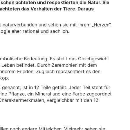
nschen achteten und respektierten die Natur. Sie
achteten das Verhalten der Tiere. Daraus
st naturverbunden und sehen sie mit ihrem „Herzen“.
ogie eher rational und sachlich.
ymbolische Bedeutung. Es stellt das Gleichgewicht
es Leben befindet. Durch Zeremonien mit dem
nerem Frieden. Zugleich repräsentiert es den
skop.
nannt, ist in 12 Teile geteilt. Jeder Teil steht für
eine Pflanze, ein Mineral und eine Farbe zugeordnet
Charaktermerkmalen, vergleichbar mit den 12
illen noch andere Mittelchen. Vielmehr sehen sie