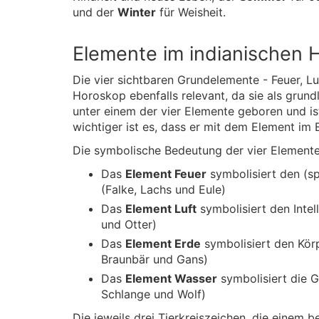
und der
Winter
für Weisheit.
Elemente im indianischen 
Die vier sichtbaren Grundelemente - Feuer, Lu
Horoskop ebenfalls relevant, da sie als grun
unter einem der vier Elemente geboren und i
wichtiger ist es, dass er mit dem Element im E
Die symbolische Bedeutung der vier Elemente
Das
Element Feuer
symbolisiert den (spi
(Falke, Lachs und Eule)
Das
Element Luft
symbolisiert den Intell
und Otter)
Das
Element Erde
symbolisiert den Körp
Braunbär und Gans)
Das
Element Wasser
symbolisiert die Ge
Schlange und Wolf)
Die jeweils drei Tierkreiszeichen, die eine