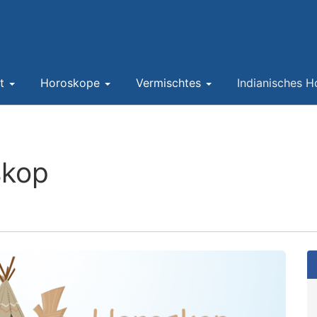
nt
Horoskope
Vermischtes
Indianisches 
skop