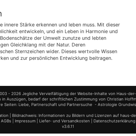
n
ne innere Stärke erkennen und leben muss. Mit dieser
önlichkeit entwickeln, und ein Leben in Harmonie und
ie Bodenschätze der Umwelt zunutze und lebten
igen Gleichklang mit der Natur. Deren
nischen Sternzeichen wider. Dieses wertvolle Wissen
rken und zur persönlichen Entwicklung beitragen.
03 - 2026 Jegliche Vervielfältigung der Website-Inhalte von Haus-der-
 in Auszügen, bedarf der schriftlichen Zustimmung von Christian Hoff
re Seiten:
Liebe, Partnerschaft und Partnersuche
-
Astrologie Grundwi
tion
| Bildnachweis:
Informationen zu Bildern und Lizenzen auf haus-de
AGBs
|
Impressum
|
Liefer- und Versandkosten
|
Datenschutzerklärung
v3.6.11