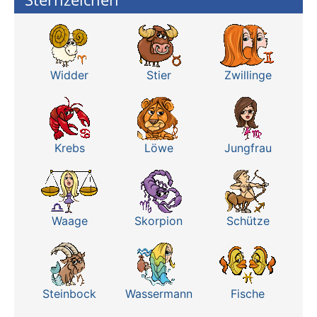
Widder
Stier
Zwillinge
Krebs
Löwe
Jungfrau
Waage
Skorpion
Schütze
Steinbock
Wassermann
Fische