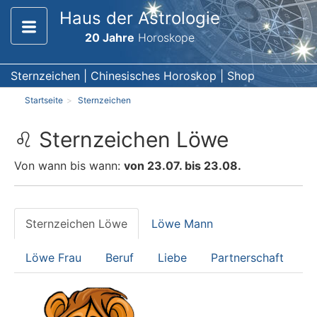
Haus der Astrologie
20 Jahre
Horoskope
Sternzeichen
|
Chinesisches Horoskop
|
Shop
Startseite
Sternzeichen
♌ Sternzeichen Löwe
Von wann bis wann:
von 23.07. bis 23.08.
Sternzeichen Löwe
Löwe Mann
Löwe Frau
Beruf
Liebe
Partnerschaft