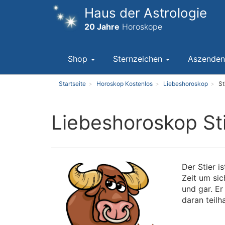
Haus der Astrologie
20 Jahre
Horoskope
Shop
Sternzeichen
Aszende
Startseite
Horoskop Kostenlos
Liebeshoroskop
St
Liebeshoroskop St
Der Stier i
Zeit um sic
und gar. E
daran teilh