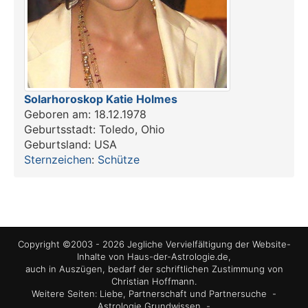
Solarhoroskop Katie Holmes
Geboren am: 18.12.1978
Geburtsstadt: Toledo, Ohio
Geburtsland: USA
Sternzeichen
:
Schütze
Copyright ©2003 - 2026 Jegliche Vervielfältigung der Website-
Inhalte von Haus-der-Astrologie.de,
auch in Auszügen, bedarf der schriftlichen Zustimmung von
Christian Hoffmann.
Weitere Seiten:
Liebe, Partnerschaft und Partnersuche
-
Astrologie Grundwissen
-