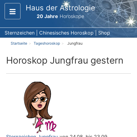
Haus der Astrologie
20 Jahre
Horoskope
Sternzeichen
|
Chinesisches Horoskop
|
Shop
Startseite
Tageshoroskop
Jungfrau
Horoskop Jungfrau gestern
Sternzeichen Jungfrau
von 24.08. bis 23.09.