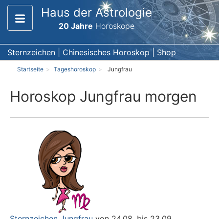
Haus der Astrologie
20 Jahre
Horoskope
Sternzeichen
|
Chinesisches Horoskop
|
Shop
Startseite
Tageshoroskop
Jungfrau
Horoskop Jungfrau morgen
Sternzeichen Jungfrau
von 24.08. bis 23.09.