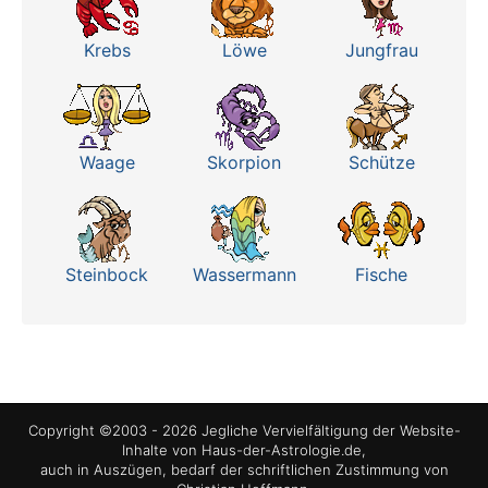
Krebs
Löwe
Jungfrau
Waage
Skorpion
Schütze
Steinbock
Wassermann
Fische
Copyright ©2003 - 2026 Jegliche Vervielfältigung der Website-
Inhalte von Haus-der-Astrologie.de,
auch in Auszügen, bedarf der schriftlichen Zustimmung von