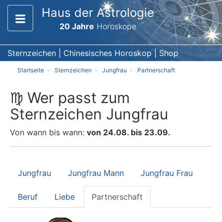
Haus der Astrologie
20 Jahre
Horoskope
Sternzeichen
|
Chinesisches Horoskop
|
Shop
Startseite
Sternzeichen
Jungfrau
Partnerschaft
♍ Wer passt zum
Sternzeichen Jungfrau
Von wann bis wann:
von 24.08. bis 23.09.
Jungfrau
Jungfrau Mann
Jungfrau Frau
Beruf
Liebe
Partnerschaft