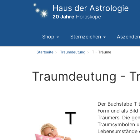
Haus der Astrologie
20 Jahre
Horoskope
Shop
Sternzeichen
Aszende
Startseite
Traumdeutung
T - Träume
Traumdeutung - T
Der Buchstabe T t
Form und als Bild
Träumers. Die gen
Traumsymbolen un
Lebensumstände e