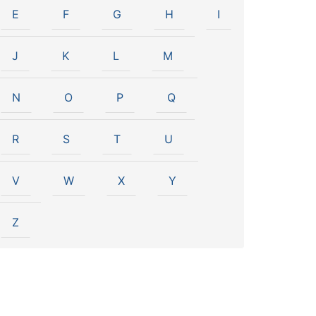
E
F
G
H
I
J
K
L
M
N
O
P
Q
R
S
T
U
V
W
X
Y
Z