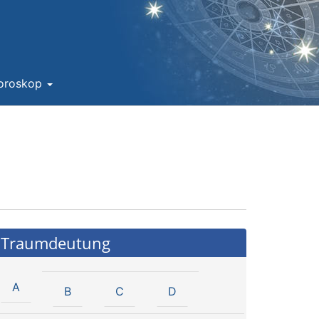
Horoskop
Traumdeutung
A
B
C
D