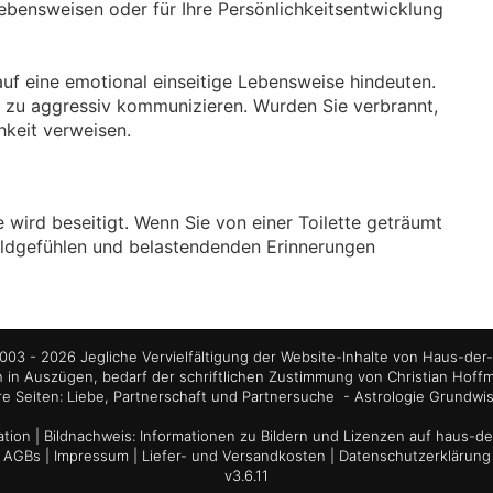
ebensweisen oder für Ihre Persönlichkeitsentwicklung
uf eine emotional einseitige Lebensweise hindeuten.
ie zu aggressiv kommunizieren. Wurden Sie verbrannt,
hkeit verweisen.
e wird beseitigt. Wenn Sie von einer Toilette geträumt
huldgefühlen und belastendenden Erinnerungen
03 - 2026 Jegliche Vervielfältigung der Website-Inhalte von Haus-der-
 in Auszügen, bedarf der schriftlichen Zustimmung von Christian Hoff
re Seiten:
Liebe, Partnerschaft und Partnersuche
-
Astrologie Grundwi
tion
| Bildnachweis:
Informationen zu Bildern und Lizenzen auf haus-de
AGBs
|
Impressum
|
Liefer- und Versandkosten
|
Datenschutzerklärung
v3.6.11