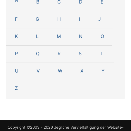
A
B
C
D
E
F
G
H
I
J
K
L
M
N
O
P
Q
R
S
T
U
V
W
X
Y
Z
Copyright ©2003 - 2026 Jegliche Vervielfältigung der Website-