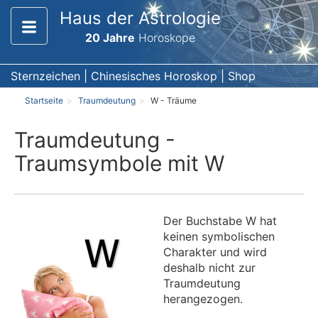
Haus der Astrologie
20 Jahre
Horoskope
Sternzeichen
|
Chinesisches Horoskop
|
Shop
Startseite
Traumdeutung
W - Träume
Traumdeutung -
Traumsymbole mit W
Der Buchstabe W hat
keinen symbolischen
Charakter und wird
deshalb nicht zur
Traumdeutung
herangezogen.