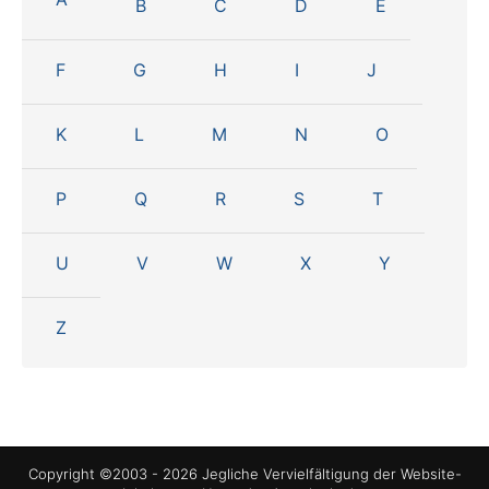
B
C
D
E
F
G
H
I
J
K
L
M
N
O
P
Q
R
S
T
U
V
W
X
Y
Z
Copyright ©2003 - 2026 Jegliche Vervielfältigung der Website-